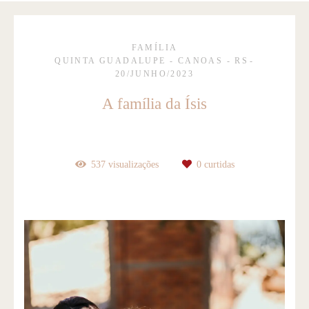
FAMÍLIA
QUINTA GUADALUPE - CANOAS - RS
20/JUNHO/2023
A família da Ísis
537
visualizações
0
curtidas