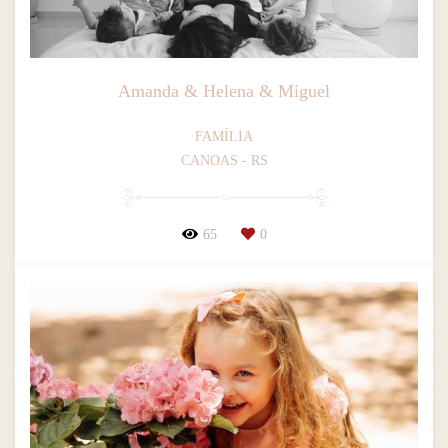
Amanda & Helena & Miguel
FAMÍLIA
CANOAS - RS
65
0