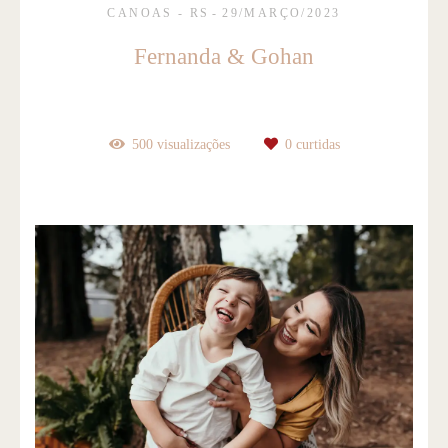
CANOAS - RS
29/MARÇO/2023
Fernanda & Gohan
500
visualizações
0
curtidas