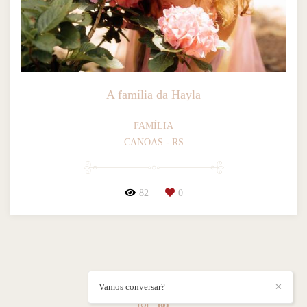
A família da Hayla
FAMÍLIA
CANOAS - RS
82
0
CAMILA ♡
/
CONTATO
Vamos conversar?
✕