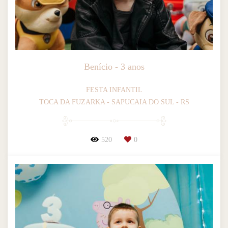
Benício - 3 anos
FESTA INFANTIL
TOCA DA FUZARKA - SAPUCAIA DO SUL - RS
520
0