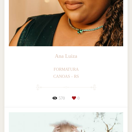
Ana Luiza
FORMATURA
CANOAS - RS
570
0