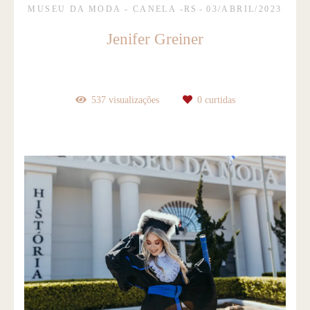
MUSEU DA MODA - CANELA -RS
03/ABRIL/2023
Jenifer Greiner
537
visualizações
0
curtidas