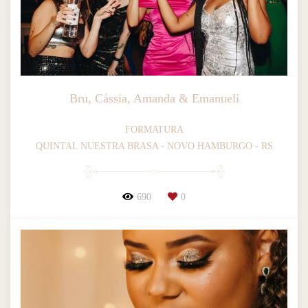
Bru, Cássia, Amanda & Emanueli
FORMATURA
QUINTAL NUESTRA BRASA - NOVO HAMBURGO - RS
690
0