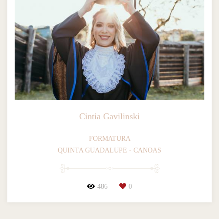
Cintia Gavilinski
FORMATURA
QUINTA GUADALUPE - CANOAS
486
0