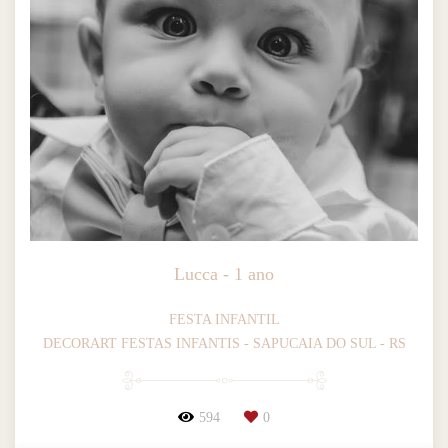
Lucca - 1 ano
FESTA INFANTIL
DECORART FESTAS INFANTIS - SAPUCAIA DO SUL - RS
594
0