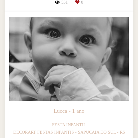
531
0
Lucca - 1 ano
FESTA INFANTIL
DECORART FESTAS INFANTIS - SAPUCAIA DO SUL - RS