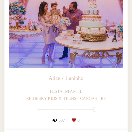
Alice - 1 aninho
FESTA INFANTIL
RICHESKY KIDS & TEENS - CANOAS - RS
537
0