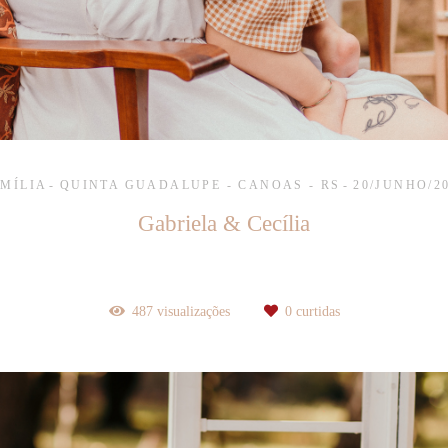
MÍLIA
QUINTA GUADALUPE - CANOAS - RS
20/JUNHO/2
Gabriela & Cecília
487
visualizações
0
curtidas