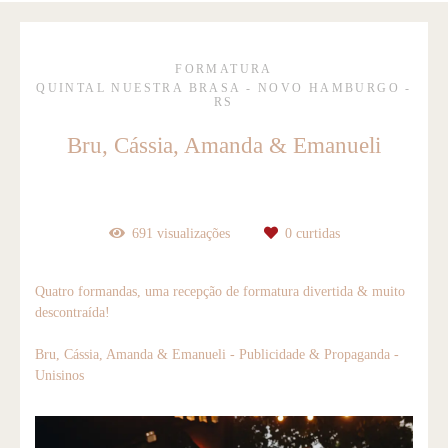
FORMATURA
QUINTAL NUESTRA BRASA - NOVO HAMBURGO -
RS
Bru, Cássia, Amanda & Emanueli
691
visualizações
0
curtidas
Quatro formandas, uma recepção de formatura divertida & muito
descontraída!
Bru, Cássia, Amanda & Emanueli - Publicidade & Propaganda -
Unisinos