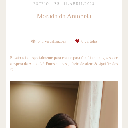
ESTEIO - RS
11/ABRIL/2023
Morada da Antonela
541
visualizações
0
curtidas
Ensaio feito especialmente para contar para família e amigos sobre
a espera da Antonela! Fotos em casa, cheio de afeto & significados
♡